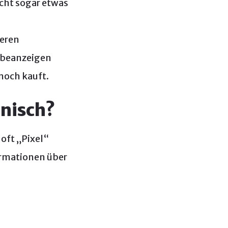
eicht sogar etwas
deren
rbeanzeigen
noch kauft.
hnisch?
oft „Pixel“
ormationen über