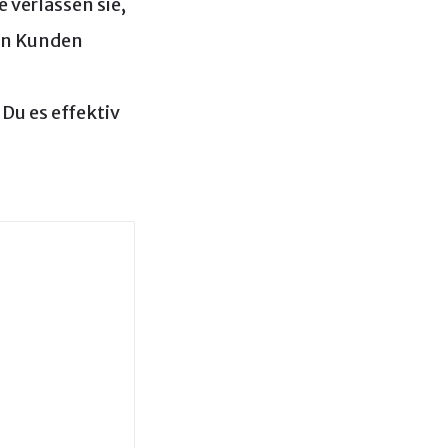
 verlassen sie,
len Kunden
 Du es effektiv