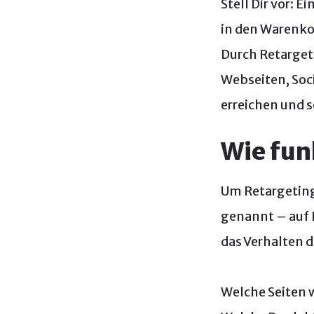
Stell Dir vor: E
in den Warenkor
Durch Retarget
Webseiten, Soc
erreichen und s
Wie fun
Um Retargeting
genannt – auf 
das Verhalten d
Welche Seiten 