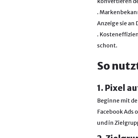
konvertieren d
. Markenbekann
Anzeige sie an 
. Kosteneffizie
schont.
So nutz
1. Pixel a
Beginne mit de
Facebook Ads o
und in Zielgrup