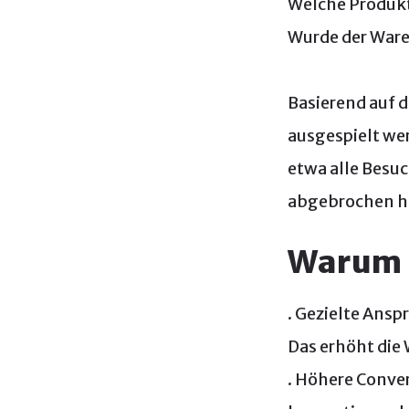
Welche Produk
Wurde der War
Basierend auf 
ausgespielt we
etwa alle Besuc
abgebrochen h
Warum i
. Gezielte Ansp
Das erhöht die 
. Höhere Conve