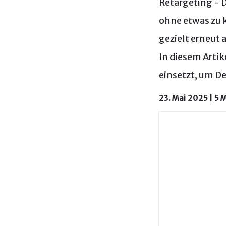
Retargeting - D
ohne etwas zu 
gezielt erneut
In diesem Artik
einsetzt, um De
23. Mai 2025 | 5 