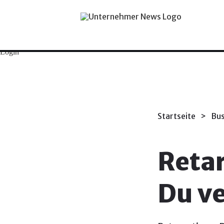
Unternehmertum
Marketing
Business
Ratgeber
Tech
Web
Login
Startseite
>
Bus
Retar
Du v