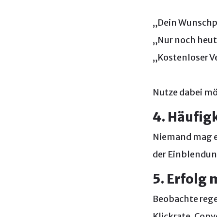
„Dein Wunschpr
„Nur noch heut
„Kostenloser V
Nutze dabei mö
4. Häufig
Niemand mag es
der Einblendun
5. Erfolg
Beobachte reg
Klickrate, Conv