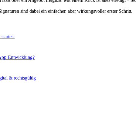
lässt oder ein Angebot freigibst: Mit einem Klick ist alles erledigt – rec
ignaturen sind dabei ein einfacher, aber wirkungsvoller erster Schritt.
startest
 App-Entwicklung?
ital & rechtsgültig