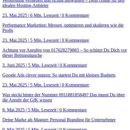
Webhosting verstehen und richtig auswählen – Dein Guide für den
idealen Hosting-Anbieter
23. Mai.2025
|
6 Min. Lesezeit
| 0 Kommentare
Performance Marketing: Messen, optimieren und skalieren wie die
Profis
23. Mai.2025
|
5 Min. Lesezeit
| 0 Kommentare
Achtung vor Anrufen von 017628279883 – So schützt Du Dich vor
dieser Betrugsmasche
3. Juni.2025
|
5 Min. Lesezeit
| 0 Kommentare
Google Ads clever nutzen: So startest Du mit kleinen Budgets
23. Mai.2025
|
5 Min. Lesezeit
| 0 Kommentare
Was steckt hinter der Nummer 091188185849? Das musst Du über
die Anrufe der GfK wissen
8. Mai.2025
|
5 Min. Lesezeit
| 0 Kommentare
Deine Marke als Magnet: Personal Branding für Unternehmer
9. Mai.2025
|
5 Min. Lesezeit
| 0 Kommentare