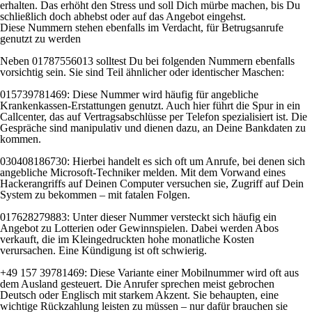
erhalten. Das erhöht den Stress und soll Dich mürbe machen, bis Du
schließlich doch abhebst oder auf das Angebot eingehst.
Diese Nummern stehen ebenfalls im Verdacht, für Betrugsanrufe
genutzt zu werden
Neben 01787556013 solltest Du bei folgenden Nummern ebenfalls
vorsichtig sein. Sie sind Teil ähnlicher oder identischer Maschen:
015739781469: Diese Nummer wird häufig für angebliche
Krankenkassen-Erstattungen genutzt. Auch hier führt die Spur in ein
Callcenter, das auf Vertragsabschlüsse per Telefon spezialisiert ist. Die
Gespräche sind manipulativ und dienen dazu, an Deine Bankdaten zu
kommen.
030408186730: Hierbei handelt es sich oft um Anrufe, bei denen sich
angebliche Microsoft-Techniker melden. Mit dem Vorwand eines
Hackerangriffs auf Deinen Computer versuchen sie, Zugriff auf Dein
System zu bekommen – mit fatalen Folgen.
017628279883: Unter dieser Nummer versteckt sich häufig ein
Angebot zu Lotterien oder Gewinnspielen. Dabei werden Abos
verkauft, die im Kleingedruckten hohe monatliche Kosten
verursachen. Eine Kündigung ist oft schwierig.
+49 157 39781469: Diese Variante einer Mobilnummer wird oft aus
dem Ausland gesteuert. Die Anrufer sprechen meist gebrochen
Deutsch oder Englisch mit starkem Akzent. Sie behaupten, eine
wichtige Rückzahlung leisten zu müssen – nur dafür brauchen sie