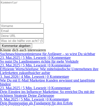
Könnte dich auch interessieren
Suchmaschinenoptimierung für Anfänger – so wirst Du sichtbar
23. Mai.2025
|
5 Min. Lesezeit
| 0 Kommentare
So nutzt Du Landingpages richtig für mehr Verkäufe
23. Mai.2025
|
5 Min. Lesezeit
| 0 Kommentare
Effiziente Wertschöpfung: Wie mittelständische Unternehmen ihre
Lieferketten zukunftssicher aufste
3. Juni.2026
|
4 Min. Lesezeit
| 0 Kommentare
Wie Du mit E-Mail Marketing Kunden gewinnst und langfristig
bindest
23. Mai.2025
|
5 Min. Lesezeit
| 0 Kommentare
Dein Einstieg ins Influencer Marketing: So erreichst Du mit der
richtigen Strategie Deine Zielgruppe
9. Mai.2025
|
5 Min. Lesezeit
| 0 Kommentare
Dein Businessplan als Fundament für den Erfolg