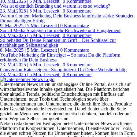
10. Mai.2025
|
5 Min. Lesezeit
| 0 Kommentare
Was ist eigentlich Branding und warum ist es so wichtig?
23. Mai.2025
|
5 Min. Lesezeit
| 0 Kommentare
Warum Content Marketing Dein Business langfristig stärkt: Strategien
für nachhaltigen Erfolg
9. Mai.2025
|
5 Min. Lesezeit
| 0 Kommentare
Social Media Strategien für mehr Reichweite und Engagement
23. Mai.2025
|
5 Min. Lesezeit
| 0 Kommentare
So behältst Du Deine Finanzen im Griff – Der Schlüssel zur
nachhaltigen Selbstständigkeit
8. Mai.2025
|
5 Min. Lesezeit
| 0 Kommentare
YouTube Marketing für Einsteiger – So nutzt Du die Plattform
erfolgreich für Dein Business
23. Mai.2025
|
5 Min. Lesezeit
| 0 Kommentare
Conversion Rate steigern: So optimierst Du Deine Website richtig
23. Mai.2025
|
5 Min. Lesezeit
| 0 Kommentare
Unternehmer News ist ein unabhängiges Online-Portal, das sich auf
wirtschaftsrelevante Inhalte spezialisiert hat. Die Plattform berichtet
über aktuelle Trends, politische Entscheidungen mit Einfluss auf
Unternehmen, neue Tools und Technologien sowie über
Unternehmerinnen und Unternehmer, die durch ihre Ideen, Produkte
oder Geschäftsmodelle hervorstechen. Dabei richtet sich die Seite
gezielt an Menschen, die unternehmerisch denken, handeln oder auf
dem Weg zur Selbstständigkeit sind.
Neben redaktionellen Beiträgen bietet Unternehmer News auch eine
Plattform für Kooperationen. Unternehmen, Dienstleister oder Tools,
die einen echten Nutzen für Unternehmer bieten, können hier in Form