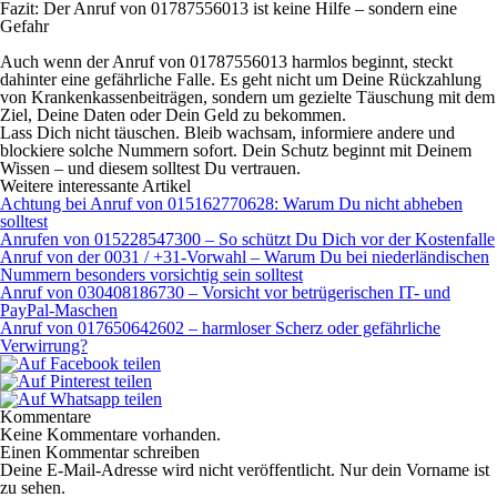
Fazit: Der Anruf von 01787556013 ist keine Hilfe – sondern eine
Gefahr
Auch wenn der Anruf von 01787556013 harmlos beginnt, steckt
dahinter eine gefährliche Falle. Es geht nicht um Deine Rückzahlung
von Krankenkassenbeiträgen, sondern um gezielte Täuschung mit dem
Ziel, Deine Daten oder Dein Geld zu bekommen.
Lass Dich nicht täuschen. Bleib wachsam, informiere andere und
blockiere solche Nummern sofort. Dein Schutz beginnt mit Deinem
Wissen – und diesem solltest Du vertrauen.
Weitere interessante Artikel
Achtung bei Anruf von 015162770628: Warum Du nicht abheben
solltest
Anrufen von 015228547300 – So schützt Du Dich vor der Kostenfalle
Anruf von der 0031 / +31-Vorwahl – Warum Du bei niederländischen
Nummern besonders vorsichtig sein solltest
Anruf von 030408186730 – Vorsicht vor betrügerischen IT- und
PayPal-Maschen
Anruf von 017650642602 – harmloser Scherz oder gefährliche
Verwirrung?
Kommentare
Keine Kommentare vorhanden.
Einen Kommentar schreiben
Deine E-Mail-Adresse wird nicht veröffentlicht. Nur dein Vorname ist
zu sehen.