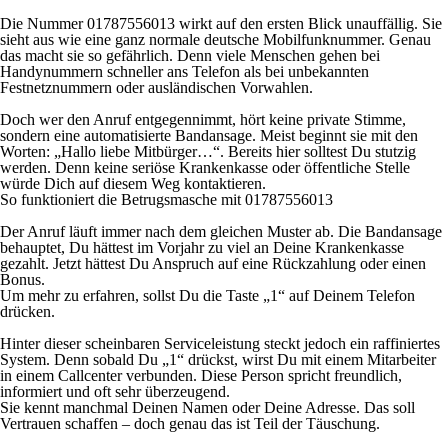
Die Nummer 01787556013 wirkt auf den ersten Blick unauffällig. Sie
sieht aus wie eine ganz normale deutsche Mobilfunknummer. Genau
das macht sie so gefährlich. Denn viele Menschen gehen bei
Handynummern schneller ans Telefon als bei unbekannten
Festnetznummern oder ausländischen Vorwahlen.
Doch wer den Anruf entgegennimmt, hört keine private Stimme,
sondern eine automatisierte Bandansage. Meist beginnt sie mit den
Worten: „Hallo liebe Mitbürger…“. Bereits hier solltest Du stutzig
werden. Denn keine seriöse Krankenkasse oder öffentliche Stelle
würde Dich auf diesem Weg kontaktieren.
So funktioniert die Betrugsmasche mit 01787556013
Der Anruf läuft immer nach dem gleichen Muster ab. Die Bandansage
behauptet, Du hättest im Vorjahr zu viel an Deine Krankenkasse
gezahlt. Jetzt hättest Du Anspruch auf eine Rückzahlung oder einen
Bonus.
Um mehr zu erfahren, sollst Du die Taste „1“ auf Deinem Telefon
drücken.
Hinter dieser scheinbaren Serviceleistung steckt jedoch ein raffiniertes
System. Denn sobald Du „1“ drückst, wirst Du mit einem Mitarbeiter
in einem Callcenter verbunden. Diese Person spricht freundlich,
informiert und oft sehr überzeugend.
Sie kennt manchmal Deinen Namen oder Deine Adresse. Das soll
Vertrauen schaffen – doch genau das ist Teil der Täuschung.